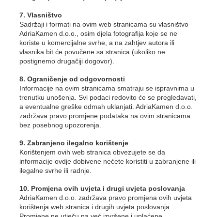
7. Vlasništvo
Sadržaji i formati na ovim web stranicama su vlasništvo
AdriaKamen d.o.o., osim djela fotografija koje se ne
koriste u komercijalne svrhe, a na zahtjev autora ili
vlasnika bit će povučene sa stranica (ukoliko ne
postignemo drugačiji dogovor).
8. Ograničenje od odgovornosti
Informacije na ovim stranicama smatraju se ispravnima u
trenutku unošenja. Svi podaci redovito će se pregledavati,
a eventualne greške odmah uklanjati. AdriaKamen d.o.o.
zadržava pravo promjene podataka na ovim stranicama
bez posebnog upozorenja.
9. Zabranjeno ilegalno korištenje
Korištenjem ovih web stranica obvezujete se da
informacije ovdje dobivene nećete koristiti u zabranjene ili
ilegalne svrhe ili radnje.
10. Promjena ovih uvjeta i drugi uvjeta poslovanja
AdriaKamen d.o.o. zadržava pravo promjena ovih uvjeta
korištenja web stranica i drugih uvjeta poslovanja.
Promjene ne utječu na već izvršene i uplaćene