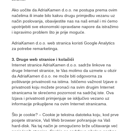
Ako uočite da AdriaKamen d.o.o. ne postupa prema ovim
načelima ili imate bilo kakvu drugu primjedbu vezanu uz
način poslovanja, obavijestite nas na naš email i mi ćemo
upotrijebiti sve ekonomski opravdane napore da istražimo
i ispravimo problem što je prije moguće.
AdriaKamen d.o.o. web stranica koristi Google Analytics
za potrebe remarketinga.
3. Druge web stranice i kolačići
Internet stranice AdriaKamen d.o.o. sadrže linkove na
druge Internet stranice, te Vas molimo da uzmete u obzir
da AdriaKamen d.o.o. ne može biti odgovorna za
poštivanje privatnosti na istima. Ističemo važnost Izjave o
privatnosti koju možete pronaći na svim drugim Internet
stranicama te skrećemo pozornost na sadržaj iste. Ova
Izjava i privatnosti primjenjuje se isključivo vezano uz
informacije prikupljene na ovim Internet stranicama.
Što je cookie? – Cookie je tekstna datoteka koju, kod prve
posjete stranice, Vaš Web browser pohranjuje na Vaš
hard-disk. Na taj način je omogućeno brže učitavanje već