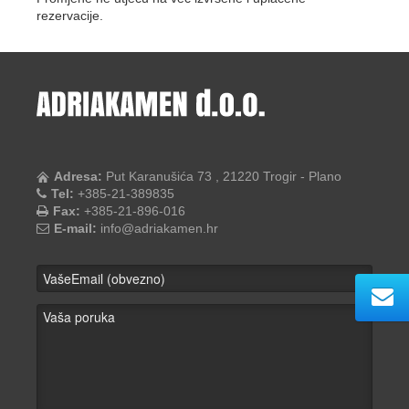
rezervacije.
Adresa:
Put Karanušića 73 , 21220 Trogir - Plano
Tel:
+385-21-389835
Fax:
+385-21-896-016
E-mail:
info@adriakamen.hr