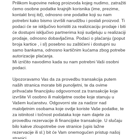
Prilikom kupovine nekog proizvoda kojeg nudimo, zatražiti
ćemo osobne podatke krajnjih korisnika (ime, prezime,
kontakt broj itd), odnosno one podatke koji su nam
potrebni kako bismo izvršili narudžbu i poslali proizvod. Ti
podaci će se isključivo koristiti za realizicaciju prodaje i biti
će dostupni isključivo partnerima koji sudjeluju u realizaciji
prodaje, odnosno dobavljačima. Podaci o plaćanju (poput
broja kartice , i sl) posebno su zaštićeni i dostupni su
samo bankama, odnosno kartičnim kućama zbog potrebe
autorizacije plaćanja.
Mi izričito navodimo kada su nam potrebni Vaši osobni
podaci.
Upozoravamo Vas da za provedbu transakcija putem
naših stranica morate biti punoljetni, te da ovime
prihvaćate financijsku odgovornost za transakcije koje
izvršite Vi osobno ili maloljetne osobe koje stanuju u
Vašem kućanstvu. Odgovorni ste za nadzor nad
maloljetnim osobama koje ovdje koriste Vaše podatke, te
za istinitost i točnost podataka koje nam dajete za
provedbu rezervacije ili financijske transakcije. U slučaju
bilo kakve zloupotrebe ove stranice (upis lažne
rezervacije ili sl.) bit će Vam onemogućen pristup našoj
stranici.