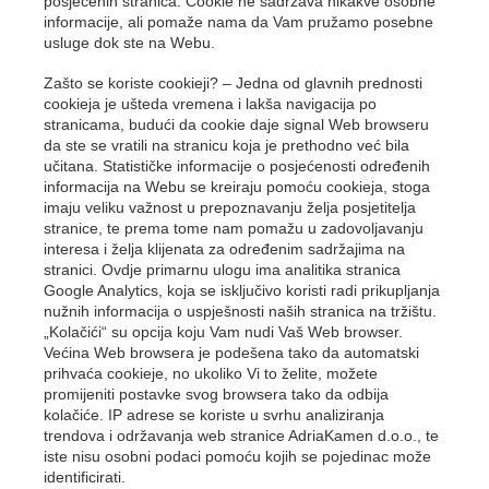
posjećenih stranica. Cookie ne sadržava nikakve osobne
informacije, ali pomaže nama da Vam pružamo posebne
usluge dok ste na Webu.
Zašto se koriste cookieji? – Jedna od glavnih prednosti
cookieja je ušteda vremena i lakša navigacija po
stranicama, budući da cookie daje signal Web browseru
da ste se vratili na stranicu koja je prethodno već bila
učitana. Statističke informacije o posjećenosti određenih
informacija na Webu se kreiraju pomoću cookieja, stoga
imaju veliku važnost u prepoznavanju želja posjetitelja
stranice, te prema tome nam pomažu u zadovoljavanju
interesa i želja klijenata za određenim sadržajima na
stranici. Ovdje primarnu ulogu ima analitika stranica
Google Analytics, koja se isključivo koristi radi prikupljanja
nužnih informacija o uspješnosti naših stranica na tržištu.
„Kolačići“ su opcija koju Vam nudi Vaš Web browser.
Većina Web browsera je podešena tako da automatski
prihvaća cookieje, no ukoliko Vi to želite, možete
promijeniti postavke svog browsera tako da odbija
kolačiće. IP adrese se koriste u svrhu analiziranja
trendova i održavanja web stranice AdriaKamen d.o.o., te
iste nisu osobni podaci pomoću kojih se pojedinac može
identificirati.