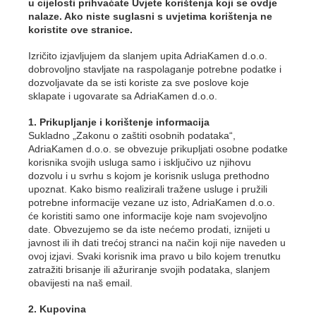
u cijelosti prihvaćate Uvjete korištenja koji se ovdje
nalaze. Ako niste suglasni s uvjetima korištenja ne
koristite ove stranice.
Izričito izjavljujem da slanjem upita AdriaKamen d.o.o.
dobrovoljno stavljate na raspolaganje potrebne podatke i
dozvoljavate da se isti koriste za sve poslove koje
sklapate i ugovarate sa AdriaKamen d.o.o.
1. Prikupljanje i korištenje informacija
Sukladno „Zakonu o zaštiti osobnih podataka“,
AdriaKamen d.o.o. se obvezuje prikupljati osobne podatke
korisnika svojih usluga samo i isključivo uz njihovu
dozvolu i u svrhu s kojom je korisnik usluga prethodno
upoznat. Kako bismo realizirali tražene usluge i pružili
potrebne informacije vezane uz isto, AdriaKamen d.o.o.
će koristiti samo one informacije koje nam svojevoljno
date. Obvezujemo se da iste nećemo prodati, iznijeti u
javnost ili ih dati trećoj stranci na način koji nije naveden u
ovoj izjavi. Svaki korisnik ima pravo u bilo kojem trenutku
zatražiti brisanje ili ažuriranje svojih podataka, slanjem
obavijesti na naš email.
2. Kupovina