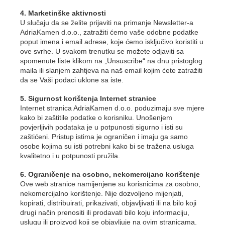
4. Marketinške aktivnosti
U slučaju da se želite prijaviti na primanje Newsletter-a
AdriaKamen d.o.o., zatražiti ćemo vaše odobne podatke
poput imena i email adrese, koje ćemo isključivo koristiti u
ove svrhe. U svakom trenutku se možete odjaviti sa
spomenute liste klikom na „Unsuscribe“ na dnu pristoglog
maila ili slanjem zahtjeva na naš email kojim ćete zatražiti
da se Vaši podaci uklone sa iste.
5. Sigurnost korištenja Internet stranice
Internet stranica AdriaKamen d.o.o. poduzimaju sve mjere
kako bi zaštitile podatke o korisniku. Unošenjem
povjerljivih podataka je u potpunosti sigurno i isti su
zaštićeni. Pristup istima je ograničen i imaju ga samo
osobe kojima su isti potrebni kako bi se tražena usluga
kvalitetno i u potpunosti pružila.
6. Ograničenje na osobno, nekomercijano korištenje
Ove web stranice namijenjene su korisnicima za osobno,
nekomercijalno korištenje. Nije dozvoljeno mijenjati,
kopirati, distribuirati, prikazivati, objavljivati ili na bilo koji
drugi način prenositi ili prodavati bilo koju informaciju,
uslugu ili proizvod koji se objavljuje na ovim stranicama.