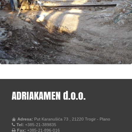
Adresa:
Put Karanušića 73 , 21220 Trogir - Plano
Tel:
+385-21-389835
Fax:
+385-21-896-016