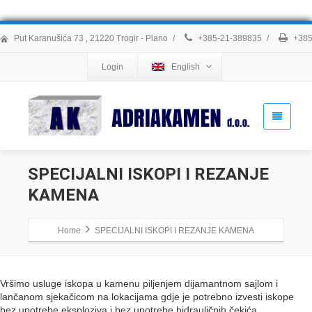
Put Karanušića 73 , 21220 Trogir - Plano
/
+385-21-389835
/
+385
Login
English
SPECIJALNI ISKOPI I REZANJE
KAMENA
Home
SPECIJALNI ISKOPI I REZANJE KAMENA
Vršimo usluge iskopa u kamenu piljenjem dijamantnom sajlom i
lančanom sjekačicom na lokacijama gdje je potrebno izvesti iskope
bez upotrebe eksploziva i bez upotrebe hidrauličnih čekića.